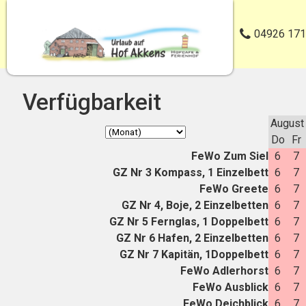
04926 171
Verfügbarkeit
August
Do
Fr
FeWo Zum Siel
6
7
GZ Nr 3 Kompass, 1 Einzelbett
6
7
FeWo Greete
6
7
GZ Nr 4, Boje, 2 Einzelbetten
6
7
GZ Nr 5 Fernglas, 1 Doppelbett
6
7
GZ Nr 6 Hafen, 2 Einzelbetten
6
7
GZ Nr 7 Kapitän, 1Doppelbett
6
7
FeWo Adlerhorst
6
7
FeWo Ausblick
6
7
FeWo Deichblick
6
7