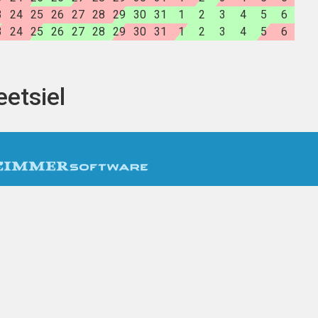
3
24
25
26
27
28
29
30
31
1
2
3
4
5
6
3
24
25
26
27
28
29
30
31
1
2
3
4
5
6
etsiel