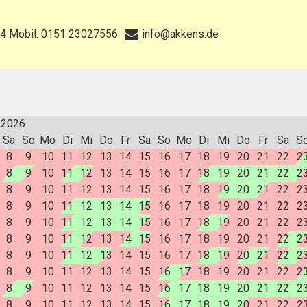
4 Mobil: 0151 23027556
info@akkens.de
 2026
Sa
So
Mo
Di
Mi
Do
Fr
Sa
So
Mo
Di
Mi
Do
Fr
Sa
S
8
9
10
11
12
13
14
15
16
17
18
19
20
21
22
2
8
9
10
11
12
13
14
15
16
17
18
19
20
21
22
2
8
9
10
11
12
13
14
15
16
17
18
19
20
21
22
2
8
9
10
11
12
13
14
15
16
17
18
19
20
21
22
2
8
9
10
11
12
13
14
15
16
17
18
19
20
21
22
2
8
9
10
11
12
13
14
15
16
17
18
19
20
21
22
2
8
9
10
11
12
13
14
15
16
17
18
19
20
21
22
2
8
9
10
11
12
13
14
15
16
17
18
19
20
21
22
2
8
9
10
11
12
13
14
15
16
17
18
19
20
21
22
2
8
9
10
11
12
13
14
15
16
17
18
19
20
21
22
2